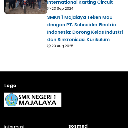
International Karting Circuit
23 Sep 2024
SMKN 1 Majalaya Teken MoU
dengan PT. Schneider Electric
Indonesia: Dorong Kelas Industri
dan Sinkronisasi Kurikulum
23 Aug 2025
Logo
sosmed
Informasi