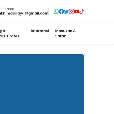
mat Email
mkn1majalaya@gmail.com
ga
Informasi
Masukan &
kasi Profesi
Saran