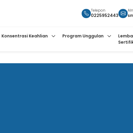
Telepon
Al
0225952443
s
Konsentrasi Keahlian
Program Unggulan
Lemba
Sertifi