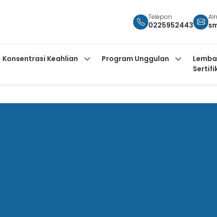
Telepon
Al
0225952443
s
Konsentrasi Keahlian
Program Unggulan
Lemba
Sertifi