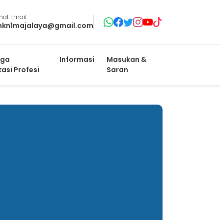
mat Email
mkn1majalaya@gmail.com
ga
Informasi
Masukan &
kasi Profesi
Saran