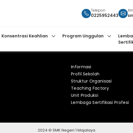
Telepon
Al
0225952443
s
Konsentrasi Keahlian
Program Unggulan
Lemba
Sertifi
Informasi
Profil Sekolah
Struktur Organisasi
Teaching Factory
Unit Produksi
Lembaga Sertifikasi Profesi
2024 © SMK Negeri 1 Majalaya