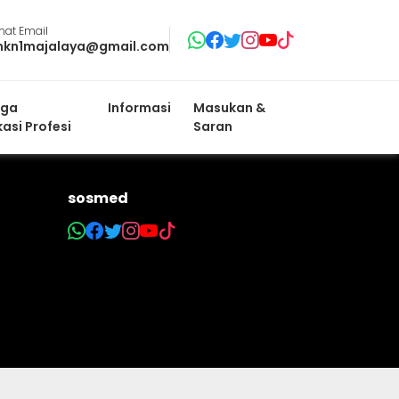
mat Email
mkn1majalaya@gmail.com
ga
Informasi
Masukan &
kasi Profesi
Saran
sosmed