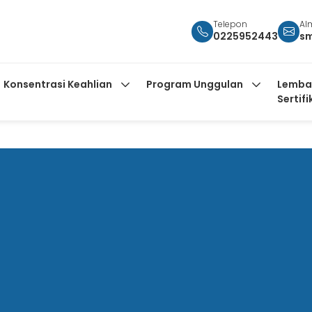
Telepon
Al
0225952443
s
Konsentrasi Keahlian
Program Unggulan
Lemba
Sertifi