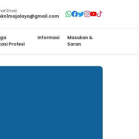
mat Email
mkn1majalaya@gmail.com
ga
Informasi
Masukan &
kasi Profesi
Saran