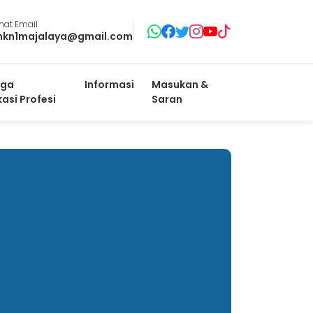
mat Email
mkn1majalaya@gmail.com
ga
Informasi
Masukan &
kasi Profesi
Saran