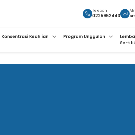
Telepon
Al
0225952443
s
Konsentrasi Keahlian
Program Unggulan
Lemba
Sertifi