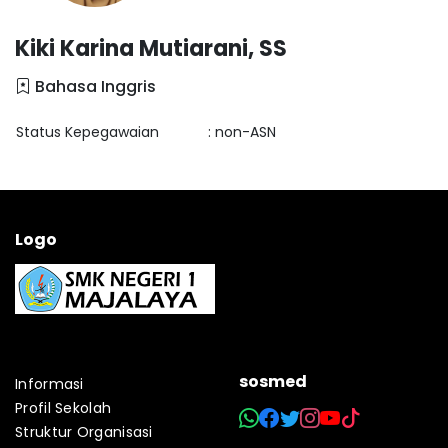
Kiki Karina Mutiarani, SS
Bahasa Inggris
Status Kepegawaian
: non-ASN
Logo
sosmed
Informasi
Profil Sekolah
Struktur Organisasi