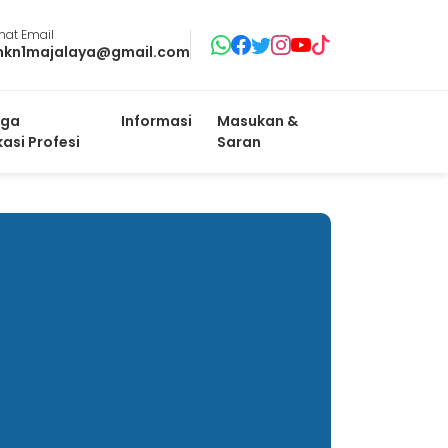
mat Email
mkn1majalaya@gmail.com
ga
Informasi
Masukan &
kasi Profesi
Saran