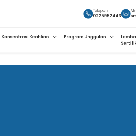
Telepon
Al
0225952443
s
Konsentrasi Keahlian
Program Unggulan
Lemba
Sertifi