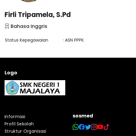
Firli Tripamela, S.Pd
Bahasa Inggris
Status Kepegawaian
: ASN PPPK
Logo
sosmed
Informasi
Profil Sekolah
Struktur Organisasi